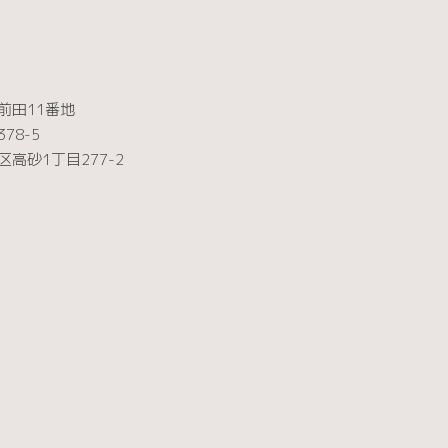
田11番地
8-5
砂1丁目277-2