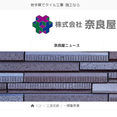
Skip
Skip
岩手県でタイル工事･施工なら
to
to
the
the
content
Navigation
奈良屋ニュース
TOP
工事実績
一関警察署