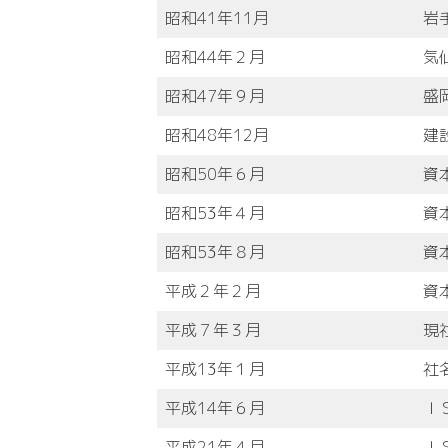
昭和41年
11月
岩
昭和44年
２月
気
昭和47年
９月
盛
昭和48年
12月
建
昭和50年
６月
資
昭和53年
４月
資
昭和53年
８月
資
平成２年
２月
資
平成７年
３月
現
平成13年
１月
社
平成14年
６月
Ｉ
平成21年
４月
Ｉ