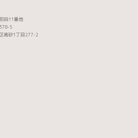
田11番地
8-5
砂1丁目277-2