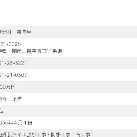
式会社 奈良屋
21-0026
手県一関市山目字前田11番地
91-23-5221
91-21-0307
000万円
野寺 正洋
名
和36年４月１日
内外装タイル張り工事・防水工事・石工事