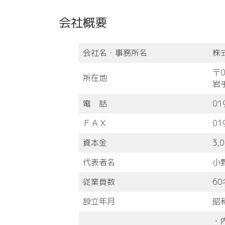
会社概要
会社名・
事務所名
株
〒0
所在地
岩
電 話
01
ＦＡＸ
01
資本金
3,
代表者名
小
従業員数
60
設立年月
昭
・