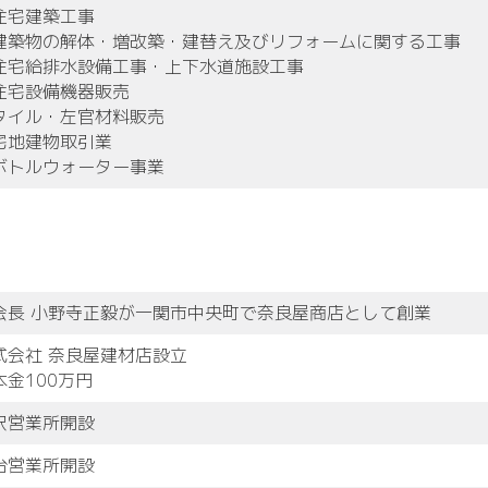
住宅建築工事
建築物の解体・増改築・建替え及びリフォームに関する工事
住宅給排水設備工事・上下水道施設工事
住宅設備機器販売
タイル・左官材料販売
宅地建物取引業
ボトルウォーター事業
会長 小野寺正毅が一関市中央町で奈良屋商店として創業
式会社 奈良屋建材店設立
本金100万円
沢営業所開設
台営業所開設