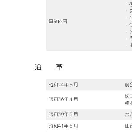
・
・
・
事業内容
・
・
・
・
沿 革
昭和24年
８月
前
株
昭和36年
４月
資
昭和39年
５月
水
昭和41年
６月
仙