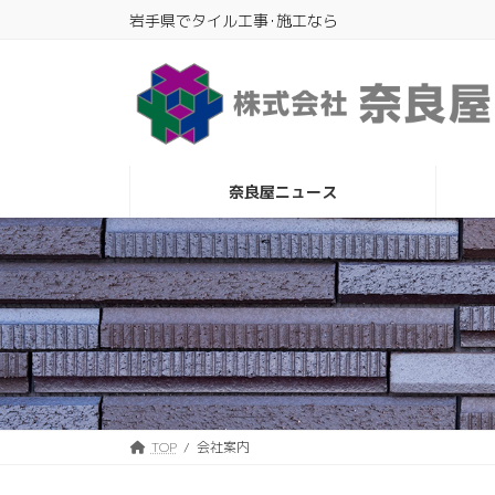
Skip
Skip
岩手県でタイル工事･施工なら
to
to
the
the
content
Navigation
奈良屋ニュース
TOP
会社案内