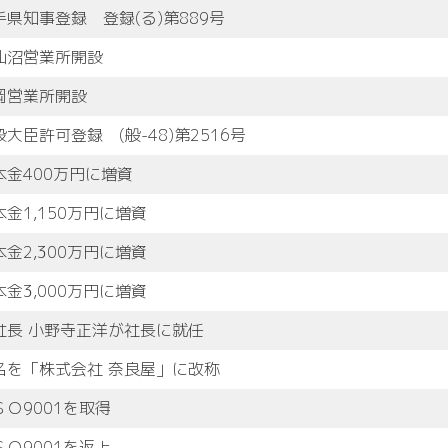
手県知事登録 登録(る)第889号
仙沼営業所開設
岡営業所開設
設大臣許可登録 (般-48)第2516号
本金400万円に増資
本金1,150万円に増資
本金2,300万円に増資
本金3,000万円に増資
社長 小野寺正洋が社長に就任
名を「株式会社 奈良屋」に改称
ＳＯ9001を取得
ＳＯ9001を返上